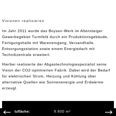
Visionen realisieren
Im Jahr 2011 wurde das Boysen-Werk im Altensteiger
Gewerbegebiet Turmfeld durch ein Produktionsgebäude,
Fertigungshalle mit Wareneingang, Versandhalle,
Entsorgungsstation sowie einem Energiedach mit
Technikzentrale erweitert.
Hierbei realisierte der Abgastechnologiespezialist seine
Vision der CO2-optimierten Fabrik. Dabei wird der Bedarf
für elektrischen Strom, Heizung und Kühlung über
alternative Quellen wie Sonnenenergie und Erdwärme
erzeugt.
Nutzfläche:
9.800 m²
Vorwärts
Zurück