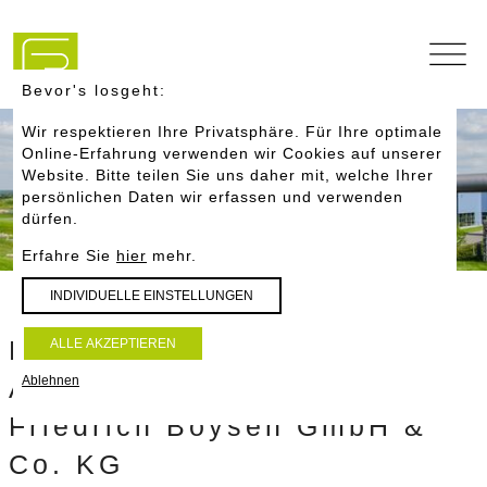
Navigation
überspringen
Bevor's losgeht:
Wir respektieren Ihre Privatsphäre. Für Ihre optimale
Online-Erfahrung verwenden wir Cookies auf unserer
Website. Bitte teilen Sie uns daher mit, welche Ihrer
persönlichen Daten wir erfassen und verwenden
dürfen.
Erfahre Sie
hier
mehr.
INDIVIDUELLE
EINSTELLUNGEN
Produktionserweiterung in
ALLE
AKZEPTIEREN
Ablehnen
Altensteig-Turmfeld
Friedrich Boysen GmbH &
Co. KG